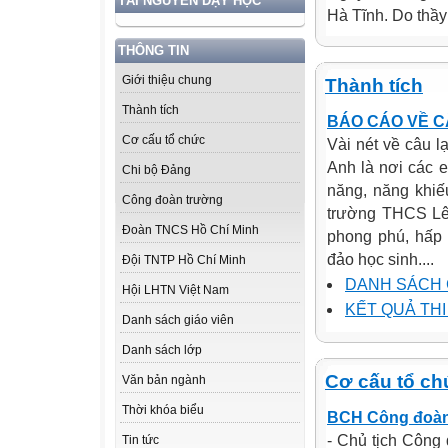
TÀI NGUYÊN DẠY HỌC
Hà Tĩnh. Do thầy
THÔNG TIN
Giới thiệu chung
Thành tích
Thành tích
BÁO CÁO VỀ C
Cơ cấu tổ chức
Vài nét về câu 
Anh là nơi các e
Chi bộ Đảng
năng, năng khiế
Công đoàn trường
trường THCS Lê 
Đoàn TNCS Hồ Chí Minh
phong phú, hấp 
đảo học sinh....
Đội TNTP Hồ Chí Minh
DANH SÁCH 
Hội LHTN Việt Nam
KẾT QUẢ THI
Danh sách giáo viên
Danh sách lớp
Cơ cấu tổ ch
Văn bản ngành
Thời khóa biểu
BCH Công đoàn
- Chủ tịch Công 
Tin tức