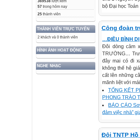
369538
lượt xem
bộ Đại học Toán 
57
trong hôm nay
25
thành viên
Công đoàn t
THÀNH VIÊN TRỰC TUYẾN
2 khách và 0 thành viên
…ĐIỀU BÌNH D
Đôi dòng cảm 
HÌNH ẢNH HOẠT ĐỘNG
TRƯỜNG… Trường
đây mai có đi 
NGHE NHẠC
không thế hệ giá
cất lên những câu
mãnh liệt với mái
TỔNG KẾT P
PHONG TRÀO TH
BÁO CÁO Sơ kế
đảm việc nhà” g
Đội TNTP Hồ 