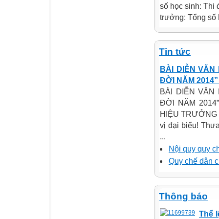
số học sinh: Thi
trưởng: Tổng số h
Tin tức
BÀI DIỄN VĂN
ĐỜI NĂM 2014
BÀI DIỄN VĂN
ĐỜI NĂM 2014
HIỆU TRƯỞNG T
vị đại biểu! Thư
...
Nội quy quy c
Quy chế dân c
Thông báo
Thể l