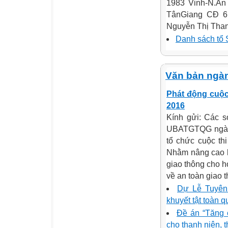
1983 Vinh-N.An
TânGiang CĐ 6
Nguyễn Thị Than
Danh sách tổ 
Văn bản ngà
Phát động cuộc
2016
Kính gửi: Các s
UBATGTQG ngày 
tổ chức cuộc th
Nhằm nâng cao hi
giao thông cho h
về an toàn giao t
Dự Lễ Tuyên
khuyết tật toàn q
Đề án “Tăng 
cho thanh niên, t