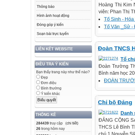
Hoàng Thị Kim N
Thông báo
viên: Phan Thị Th
Hình ảnh hoạt động
Tổ Sinh - Hóa
Đóng góp ý kiến
Tổ Văn _Sử -
Soạn bài trực tuyến
Đoàn TNCS H
LIÊN KẾT WEBSITE
Tổ ch
ĐIỀU TRA Ý KIẾN
Đoàn Trường TH
Bạn thấy trang này như thế nào?
Bình năm học 200
Đẹp
ĐOÀN TRƯỜN
Đơn điệu
Bình thường
Ý kiến khác
Chi bộ Đảng
Danh 
THỐNG KÊ
ĐẢNG CỘNG SẢ
284439
truy cập (
chi tiết
)
THCS Lê Bình Th
26
trong hôm nay
chú 1 Nguyễn Sỹ