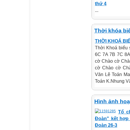
thứ 4
...
Thời khóa bi
THỜI KHOÁ BIỂU
Thời Khoá biểu 
6C 7A 7B 7C 8A
cờ Chào cờ Chà
cờ Chào cờ Chà
Văn Lê Toán Ma
Toán K.Nhung Vă
Hình ảnh hoạ
Tổ c
Đoàn" kết hợp
Đoàn 26-3