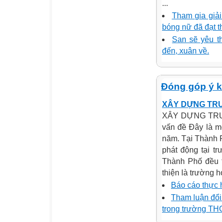
...
Tham gia giải
bóng nữ đã đạt t
San sẽ yêu t
đến, xuân về.
Đóng góp ý k
XÂY DỰNG TRƯ
XÂY DỰNG TRƯ
vấn đề Đây là m
năm. Tại Thành P
phát động tại t
Thành Phố đều t
thiện là trường h
Báo cáo thực 
Tham luận đổi
trong trường T