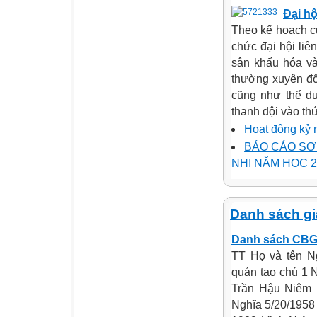
Đại hộ
Theo kế hoạch củ
chức đại hội liê
sân khấu hóa và
thường xuyên đố
cũng như thể dụ
thanh đội vào th
Hoạt động kỷ 
BÁO CÁO SƠ
NHI NĂM HỌC 2
Danh sách gi
Danh sách CB
TT Họ và tên N
quán tạo chú 1
Trần Hậu Niêm 
Nghĩa 5/20/1958