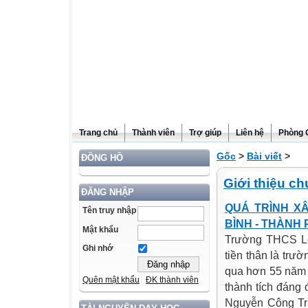
Trang chủ
Thành viên
Trợ giúp
Liên hệ
Phòng 
Gốc
>
Bài viết
>
ĐỒNG HỒ
Giới thiệu c
ĐĂNG NHẬP
QUÁ TRÌNH X
Tên truy nhập
BÌNH - THÀNH 
Mật khẩu
Trường THCS Lê
Ghi nhớ
tiền thân là trư
qua hơn 55 năm 
Quên mật khẩu
ĐK thành viên
thành tích đáng
Nguyễn Công Tr