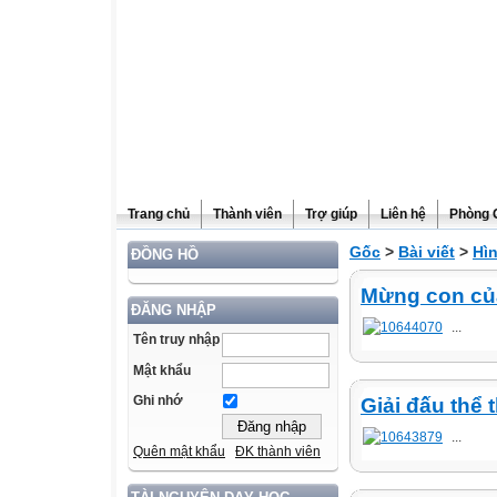
Trang chủ
Thành viên
Trợ giúp
Liên hệ
Phòng 
Gốc
>
Bài viết
>
Hì
ĐỒNG HỒ
Mừng con của
ĐĂNG NHẬP
...
Tên truy nhập
Mật khẩu
Ghi nhớ
Giải đấu thể
...
Quên mật khẩu
ĐK thành viên