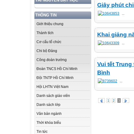
TÀI NGUYÊN DẠY HỌC
Giây phút ch
...
THÔNG TIN
Giới thiệu chung
Thành tích
Khai giảng n
Cơ cấu tổ chức
...
Chi bộ Đảng
Công đoàn trường
Vui tết Trun
Đoàn TNCS Hồ Chí Minh
Bình
Đội TNTP Hồ Chí Minh
...
Hội LHTN Việt Nam
Danh sách giáo viên
1
2
3
Danh sách lớp
Văn bản ngành
Thời khóa biểu
Tin tức