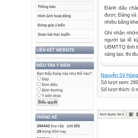
Thông báo
Đánh dấu chặn
được Đảng và 
Hình ảnh hoạt động
nhiều bằng khe
Đóng góp ý kiến
Ghi nhận nhữn
Soạn bài trực tuyến
người tại lễ 
UBMTTQ tỉnh tr
LIÊN KẾT WEBSITE
sáng tạo, thi đu
ĐIỀU TRA Ý KIẾN
Bạn thấy trang này như thế nào?
Nguyễn Sỹ Hùn
Đẹp
Số lượt xem: 28
Đơn điệu
Số lượt thích: 0
Bình thường
Ý kiến khác
Kích thước font
THỐNG KÊ
284442
truy cập (
chi tiết
)
29
trong hôm nay