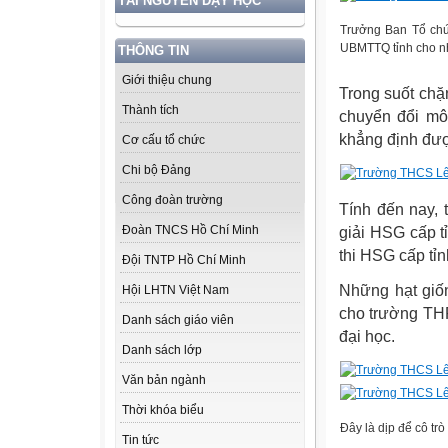
TÀI NGUYÊN DẠY HỌC
Trưởng Ban Tổ chứ
UBMTTQ tỉnh cho n
THÔNG TIN
Giới thiệu chung
Trong suốt chặ
Thành tích
chuyển đổi m
khẳng định đượ
Cơ cấu tổ chức
Chi bộ Đảng
Công đoàn trường
Tính đến nay, 
Đoàn TNCS Hồ Chí Minh
giải HSG cấp tỉ
thi HSG cấp tỉn
Đội TNTP Hồ Chí Minh
Những hạt gi
Hội LHTN Việt Nam
cho trường TH
Danh sách giáo viên
đại học.
Danh sách lớp
Văn bản ngành
Thời khóa biểu
Đây là dịp để cô tr
Tin tức