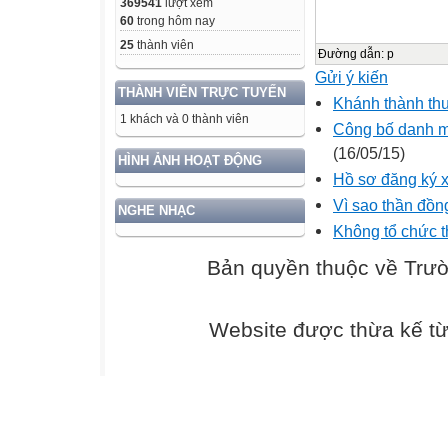
369541
lượt xem
60
trong hôm nay
25
thành viên
Đường dẫn
:
p
Gửi ý kiến
THÀNH VIÊN TRỰC TUYẾN
Khánh thành th
1 khách và 0 thành viên
Công bố danh m
(16/05/15)
HÌNH ẢNH HOẠT ĐỘNG
Hồ sơ đăng ký x
Vì sao thần đồn
NGHE NHẠC
Không tổ chức t
Bản quyền thuộc về Trư
Website được thừa kế t