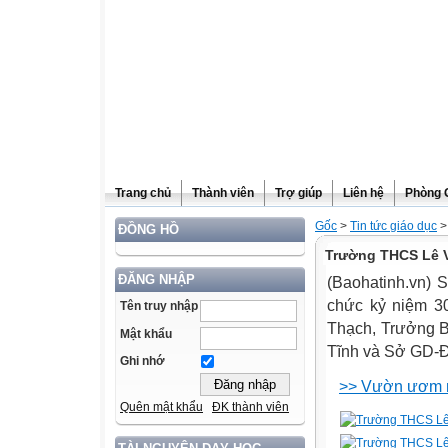
Trang chủ
Thành viên
Trợ giúp
Liên hệ
Phòng 
Gốc
>
Tin tức giáo dục
>
ĐỒNG HỒ
Trường THCS Lê V
ĐĂNG NHẬP
(Baohatinh.vn) 
chức kỷ niệm 3
Tên truy nhập
Thạch, Trưởng B
Mật khẩu
Tĩnh và Sở GD-Đ
Ghi nhớ
>> Vườn ươm n
Quên mật khẩu
ĐK thành viên