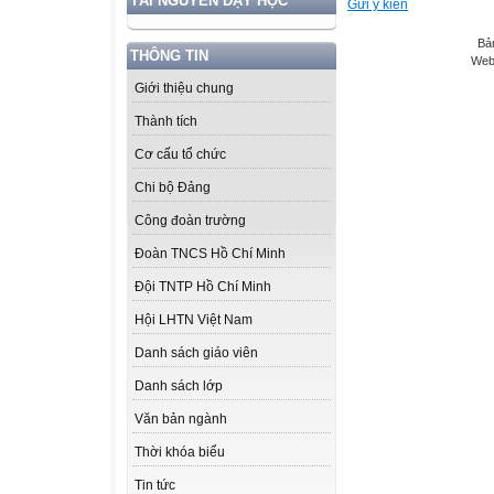
TÀI NGUYÊN DẠY HỌC
Gửi ý kiến
Bả
THÔNG TIN
Web
Giới thiệu chung
Thành tích
Cơ cấu tổ chức
Chi bộ Đảng
Công đoàn trường
Đoàn TNCS Hồ Chí Minh
Đội TNTP Hồ Chí Minh
Hội LHTN Việt Nam
Danh sách giáo viên
Danh sách lớp
Văn bản ngành
Thời khóa biểu
Tin tức