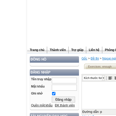
Trang chủ
Thành viên
Trợ giúp
Liên hệ
Phòng 
Gốc
>
Đề thi
>
Ngoại ng
ĐỒNG HỒ
Exercises. enough
ĐĂNG NHẬP
Kích thước font
Tên truy nhập
Mật khẩu
Ghi nhớ
Quên mật khẩu
ĐK thành viên
Đường dẫn
:
p