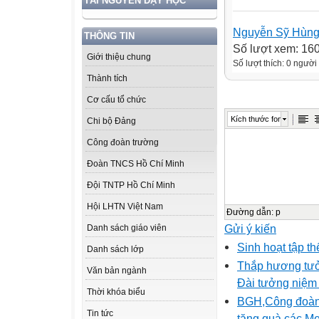
TÀI NGUYÊN DẠY HỌC
Nguyễn Sỹ Hùn
THÔNG TIN
Số lượt xem: 16
Giới thiệu chung
Số lượt thích: 0 người
Thành tích
Cơ cấu tổ chức
Kích thước font
Chi bộ Đảng
Công đoàn trường
Đoàn TNCS Hồ Chí Minh
Đội TNTP Hồ Chí Minh
Hội LHTN Việt Nam
Đường dẫn
:
p
Gửi ý kiến
Danh sách giáo viên
Sinh hoạt tập t
Danh sách lớp
Thắp hương tưở
Văn bản ngành
Đài tưởng niệm
Thời khóa biểu
BGH,Công đoàn,
Tin tức
tặng quà các M