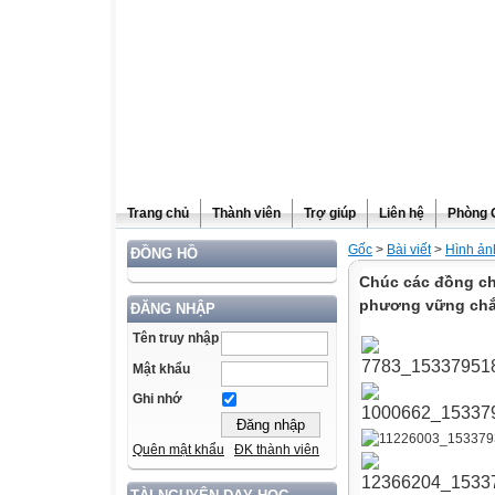
Trang chủ
Thành viên
Trợ giúp
Liên hệ
Phòng 
Gốc
>
Bài viết
>
Hình ản
ĐỒNG HỒ
Chúc các đồng chí
phương vững chắc
ĐĂNG NHẬP
Tên truy nhập
Mật khẩu
Ghi nhớ
Quên mật khẩu
ĐK thành viên