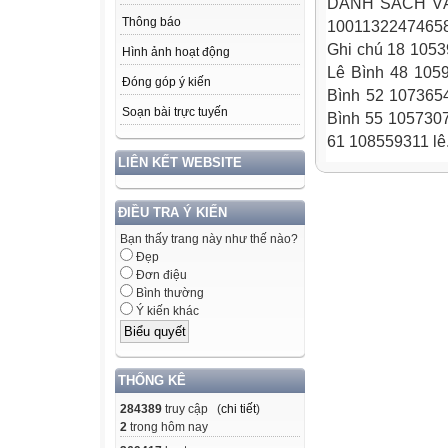
DANH SÁCH VÀ 
Thông báo
10011322474658 
Ghi chú 18 105
Hình ảnh hoạt động
Lê Bình 48 105
Đóng góp ý kiến
Bình 52 107365
Soạn bài trực tuyến
Bình 55 1057307
61 108559311 lê.
LIÊN KẾT WEBSITE
ĐIỀU TRA Ý KIẾN
Bạn thấy trang này như thế nào?
Đẹp
Đơn điệu
Bình thường
Ý kiến khác
THỐNG KÊ
284389
truy cập (
chi tiết
)
2
trong hôm nay