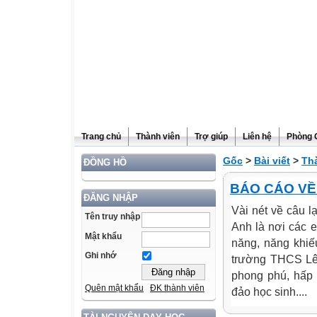
Trang chủ
Thành viên
Trợ giúp
Liên hệ
Phòng 
Gốc
>
Bài viết
>
Th
ĐỒNG HỒ
BÁO CÁO VỀ
ĐĂNG NHẬP
Vài nét về câu 
Tên truy nhập
Anh là nơi các e
Mật khẩu
năng, năng khiế
Ghi nhớ
trường THCS Lê 
phong phú, hấp 
Quên mật khẩu
ĐK thành viên
đảo học sinh....