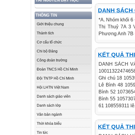
TÀI NGUYÊN DẠY HỌC
DANH SÁCH 
THÔNG TIN
*A. Nhóm khối 6
Giới thiệu chung
Thị Thuỷ 7A 3 V
Phương Anh 7B 6 
Thành tích
Cơ cấu tổ chức
Chi bộ Đảng
KẾT QUẢ THI
Công đoàn trường
DANH SÁCH VÀ 
Đoàn TNCS Hồ Chí Minh
10011322474658 
Ghi chú 18 105
Đội TNTP Hồ Chí Minh
Lê Bình 48 105
Hội LHTN Việt Nam
Bình 52 107365
Danh sách giáo viên
Bình 55 1057307
61 108559311 lê.
Danh sách lớp
Văn bản ngành
Thời khóa biểu
KẾT QUẢ THI
Tin tức