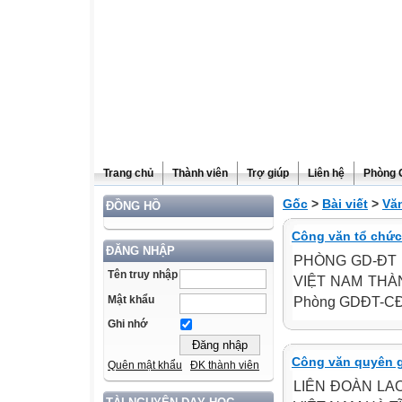
Trang chủ
Thành viên
Trợ giúp
Liên hệ
Phòng 
Gốc
>
Bài viết
>
Vă
ĐỒNG HỒ
Công văn tổ chức
ĐĂNG NHẬP
PHÒNG GD-ĐT 
Tên truy nhập
VIỆT NAM THÀNH
Mật khẩu
Phòng GDĐT-CĐ
Ghi nhớ
Công văn quyên g
Quên mật khẩu
ĐK thành viên
LIÊN ĐOÀN LA