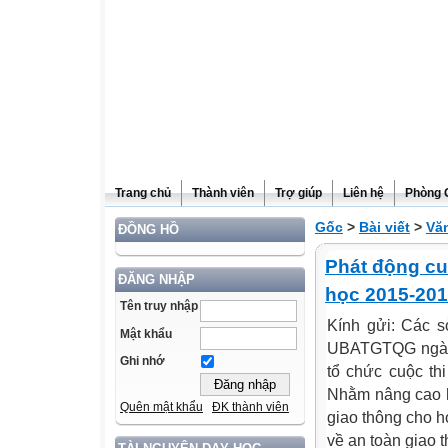
Trang chủ
Thành viên
Trợ giúp
Liên hệ
Phòng 
Gốc
>
Bài viết
>
Vă
ĐỒNG HỒ
Phát động cu
ĐĂNG NHẬP
học 2015-20
Tên truy nhập
Kính gửi: Các s
Mật khẩu
UBATGTQG ngày 
Ghi nhớ
tổ chức cuộc th
Nhằm nâng cao hi
Quên mật khẩu
ĐK thành viên
giao thông cho h
về an toàn giao t