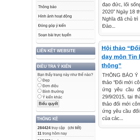
đạo đức, lối sốn
Thông báo
2020” Ngày 18 t
Hình ảnh hoạt động
Nghĩa đã chủ trì
Đào...
Đóng góp ý kiến
Soạn bài trực tuyến
Hội thảo “Đổi
LIÊN KẾT WEBSITE
dạy môn Tin 
thông”
ĐIỀU TRA Ý KIẾN
THÔNG BÁO Ý ki
Bạn thấy trang này như thế nào?
Đẹp
thảo “Đổi mới cô
Đơn điệu
ứng yêu cầu đổi 
Bình thường
29/9/2015, tại 
Ý kiến khác
thảo đổi mới cô
ứng yêu cầu đổi
của các...
THỐNG KÊ
284424
truy cập (
chi tiết
)
11
trong hôm nay