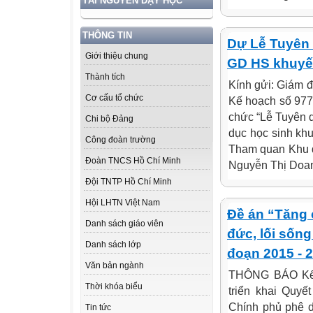
TÀI NGUYÊN DẠY HỌC
THÔNG TIN
Dự Lễ Tuyên 
Giới thiệu chung
GD HS khuyết
Thành tích
Kính gửi: Giám đ
Cơ cấu tổ chức
Kế hoạch số 977
chức “Lễ Tuyên d
Chi bộ Đảng
dục học sinh khu
Công đoàn trường
Tham quan Khu di
Đoàn TNCS Hồ Chí Minh
Nguyễn Thị Doan;
Đội TNTP Hồ Chí Minh
Hội LHTN Việt Nam
Đề án “Tăng 
Danh sách giáo viên
đức, lối sống
Danh sách lớp
đoạn 2015 - 
Văn bản ngành
THÔNG BÁO Kết 
Thời khóa biểu
triển khai Quy
Chính phủ phê d
Tin tức