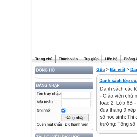
Trang chủ
Thành viên
Trợ giúp
Liên hệ
Phòng 
Gốc
>
Bài viết
>
Da
ĐỒNG HỒ
Danh sách lớp củ
ĐĂNG NHẬP
Danh sách các l
Tên truy nhập
- Giáo viên chủ 
Mật khẩu
loại: 2. Lớp 6B 
đua tháng 9 xếp 
Ghi nhớ
số học sinh: Thi
trưởng: Tổng số h
Quên mật khẩu
ĐK thành viên