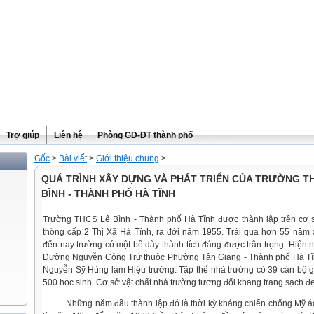
Trợ giúp
Liên hệ
Phòng GD-ĐT thành phố
Gốc
>
Bài viết
>
Giới thiệu chung
>
QUÁ TRÌNH XÂY DỰNG VÀ PHÁT TRIỂN CỦA TRƯỜNG T
BÌNH - THÀNH PHỐ HÀ TĨNH
Trường THCS Lê Bình - Thành phố Hà Tĩnh được thành lập trên cơ s
thông cấp 2 Thị Xã Hà Tĩnh, ra đời năm 1955. Trải qua hơn 55 năm
đến nay trường có một bề dày thành tích đáng được trân trọng. Hiện 
Đường Nguyễn Công Trứ thuộc Phường Tân Giang - Thành phố Hà Tĩnh
Nguyễn Sỹ Hùng làm Hiệu trưởng. Tập thể nhà trường có 39 cán bộ g
500 học sinh. Cơ sở vật chất nhà trường tương đối khang trang sạch đ
Những năm đầu thành lập đó là thời kỳ kháng chiến chống Mỹ ác 