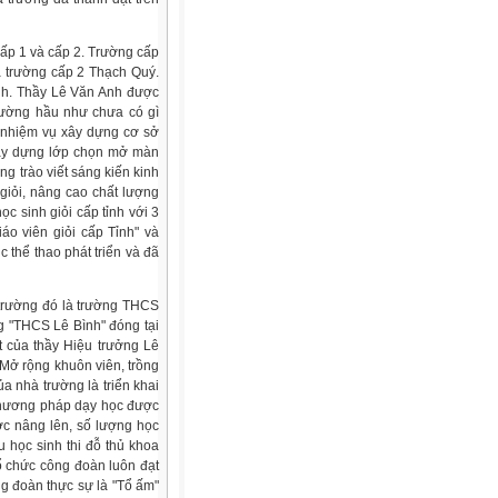
ấp 1 và cấp 2. Trường cấp
à trường cấp 2 Thạch Quý.
nh. Thầy Lê Văn Anh được
rường hầu như chưa có gì
 nhiệm vụ xây dựng cơ sở
xây dựng lớp chọn mở màn
g trào viết sáng kiến kinh
giỏi, nâng cao chất lượng
c sinh giỏi cấp tỉnh với 3
iáo viên giỏi cấp Tỉnh" và
c thể thao phát triển và đã
trường đó là trường THCS
 "THCS Lê Bình" đóng tại
 của thầy Hiệu trưởng Lê
Mở rộng khuôn viên, trồng
a nhà trường là triển khai
phương pháp dạy học được
c nâng lên, số lượng học
 học sinh thi đỗ thủ khoa
ổ chức công đoàn luôn đạt
g đoàn thực sự là "Tổ ấm"