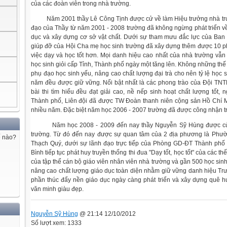
của các đoàn viên trong nhà trường.
Năm 2001 thầy Lê Công Tịnh được cử về làm Hiệu trưởng nhà trư
đạo của Thầy từ năm 2001 - 2008 trường đã không ngừng phát triển về
dục và xây dựng cơ sở vật chất. Dưới sự tham mưu đắc lực của Ban 
giúp đỡ của Hội Cha mẹ học sinh trường đã xây dựng thêm được 10 
việc dạy và học tốt hơn. Mọi danh hiệu cao nhất của nhà trường vẫ
học sinh giỏi cấp Tỉnh, Thành phố ngày một tăng lên. Không những thế
phụ đạo học sinh yếu, nâng cao chất lượng đại trà cho nên tỷ lệ học
năm đều được giữ vững. Nổi bật nhất là các phong trào của Đội TNT
bài thi tìm hiểu đều đạt giải cao, nề nếp sinh hoạt chất lượng tốt, n
Thành phố, Liên đội đã được TW Đoàn thanh niên cộng sản Hồ Chí M
nhiều năm. Đặc biệt năm học 2006 - 2007 trường đã được công nhận t
Năm học 2008 - 2009 đến nay thầy Nguyễn Sỹ Hùng được cử
trường. Từ đó đến nay được sự quan tâm của 2 địa phương là Phư
ế nào?
Thạch Quý, dưới sự lãnh đạo trực tiếp của Phòng GD-ĐT Thành phố
Bình tiếp tục phát huy truyền thống thi đua "Dạy tốt, học tốt" của các th
của tập thể cán bộ giáo viên nhân viên nhà trường và gần 500 học si
nâng cao chất lượng giáo dục toàn diện nhằm giữ vững danh hiệu T
phần thúc đẩy nền giáo dục ngày càng phát triển và xây dựng quê 
văn minh giàu đẹp.
Nguyễn Sỹ Hùng
@ 21:14 12/10/2012
Số lượt xem: 1333