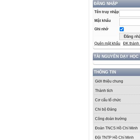
ĐĂNG NHẬP
Tên truy nhập
Mật khẩu
Ghi nhớ
Quên mật khẩu
ĐK thành 
TÀI NGUYÊN DẠY HỌC
THÔNG TIN
Giới thiệu chung
Thành tích
Cơ cấu tổ chức
Chi bộ Đảng
Công đoàn trường
Đoàn TNCS Hồ Chí Minh
Đội TNTP Hồ Chí Minh