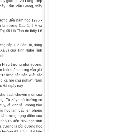
hầy giáo Lê Vũ Lãng. Tiếp
hầy Trần Văn Giang, thầy
ường đến năm học 1975 -
 là trường Cấp 1, 2 A và
 Thị Xã Hà Tĩnh do thầy Lê
ng cấp 1, 2 Bắc Hà, đóng
ị Xã và của Tỉnh Nghệ Tĩnh
ỉnh.
Hiệu trưởng nhà trường.
vàn khó khăn nhưng vẫn giữ
"Trường tiên tiến xuất sắc
ng xã hội chủ nghĩa". Năm
c Hà ngày nay.
phụ trách chuyên môn của
ng. Từ đây nhà trường có
uy, về kinh tế. Phong trào
ờng học làm dấy lên phong
i là trường trọng điểm của
n từ 60% đến 70% học sinh
a trường là bồi dưỡng học
a trường đã thành đạt trên