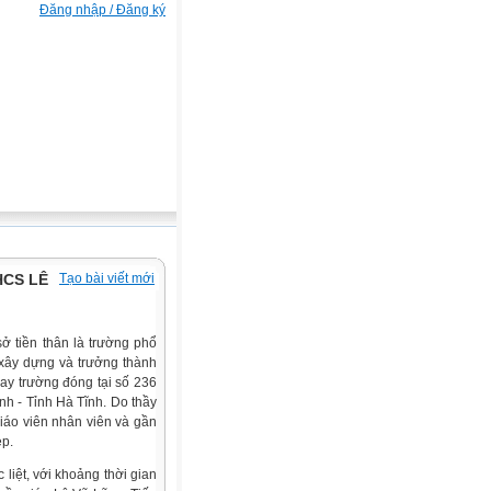
Đăng nhập / Đăng ký
HCS LÊ
Tạo bài viết mới
ở tiền thân là trường phổ
 xây dựng và trưởng thành
nay trường đóng tại số 236
 - Tỉnh Hà Tĩnh. Do thầy
iáo viên nhân viên và gần
ẹp.
liệt, với khoảng thời gian