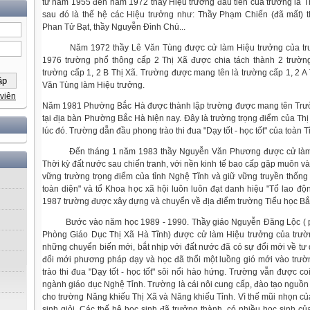
từ năm 1955 đến năm 1972 thầy Hiệu trưởng đầu tiên của trường là T
sau đó là thế hệ các Hiệu trưởng như: Thầy Phạm Chiến (đã mất) t
Phan Tử Bạt, thầy Nguyễn Đình Chú...
Năm 1972 thầy Lê Văn Tùng được cử làm Hiệu trưởng của tr
1976 trường phổ thông cấp 2 Thị Xã được chia tách thành 2 trường
trường cấp 1, 2 B Thị Xã. Trường được mang tên là trường cấp 1, 2 A
Văn Tùng làm Hiệu trưởng.
viên
Năm 1981 Phường Bắc Hà được thành lập trường được mang tên Trườ
tại địa bàn Phường Bắc Hà hiện nay. Đây là trường trọng điểm của Th
lúc đó. Trường dẫn đầu phong trào thi đua "Dạy tốt - học tốt" của toàn T
Đến tháng 1 năm 1983 thầy Nguyễn Văn Phương được cử làm 
Thời kỳ đất nước sau chiến tranh, với nền kinh tế bao cấp gặp muôn 
vững trường trọng điểm của tỉnh Nghệ Tĩnh và giữ vững truyền thống 
toàn diện" và tổ Khoa học xã hội luôn luôn đạt danh hiệu "Tổ lao độ
1987 trường được xây dựng và chuyển về địa điểm trường Tiểu học Bắ
Bước vào năm học 1989 - 1990. Thầy giáo Nguyễn Đăng Lộc ( 
Phòng Giáo Dục Thị Xã Hà Tĩnh) được cử làm Hiệu trưởng của trườ
những chuyển biến mới, bắt nhịp với đất nước đã có sự đổi mới về tư d
đổi mới phương pháp dạy và học đã thổi một luồng gió mới vào trư
trào thi đua "Dạy tốt - học tốt" sôi nổi hào hứng. Trường vẫn được co
ngành giáo dục Nghệ Tỉnh. Trường là cái nôi cung cấp, đào tạo nguồ
cho trường Năng khiếu Thị Xã và Năng khiếu Tỉnh. Vì thế mũi nhọn củ
sinh giỏi. Các thế hệ học sinh đã trưởng thành, có nhiều học sinh củ