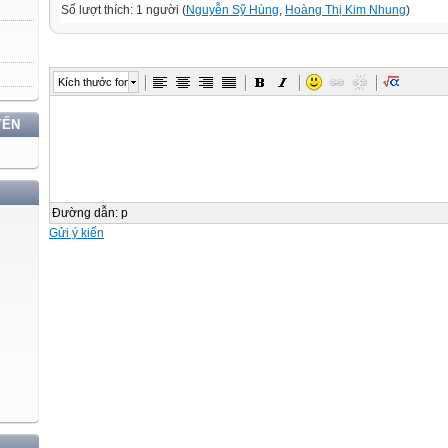
Số lượt thích: 1 người (
Nguyễn Sỹ Hùng
,
Hoàng Thị Kim Nhung
)
Kích thước font
YẾN
Đường dẫn
:
p
Gửi ý kiến