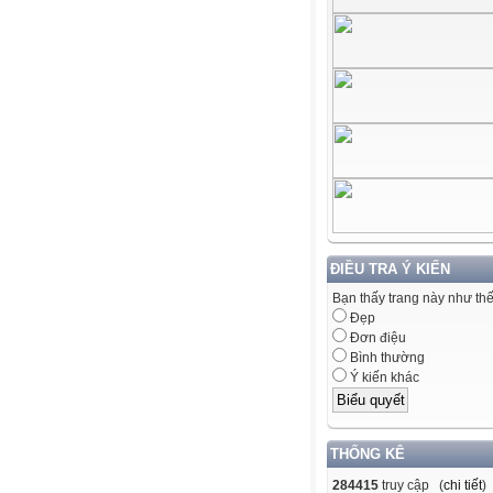
ĐIỀU TRA Ý KIẾN
Bạn thấy trang này như th
Đẹp
Đơn điệu
Bình thường
Ý kiến khác
THỐNG KÊ
284415
truy cập (
chi tiết
)