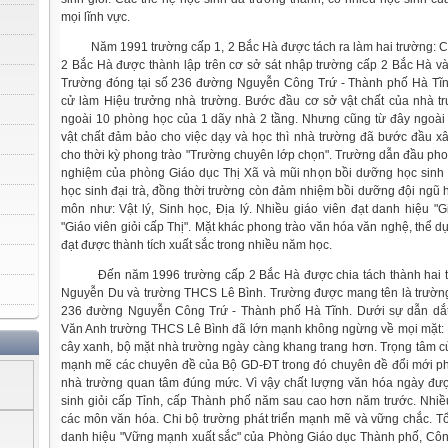
mọi lĩnh vực.
Năm 1991 trường cấp 1, 2 Bắc Hà được tách ra làm hai trường: C
2 Bắc Hà được thành lập trên cơ sở sát nhập trường cấp 2 Bắc Hà v
Trường đóng tại số 236 đường Nguyễn Công Trứ - Thành phố Hà Tĩ
cử làm Hiệu trưởng nhà trường. Bước đầu cơ sở vật chất của nhà t
ngoài 10 phòng học của 1 dãy nhà 2 tầng. Nhưng cũng từ đây ngoài
vật chất đảm bảo cho việc dạy và học thì nhà trường đã bước đầu 
cho thời kỳ phong trào "Trường chuyên lớp chọn". Trường dẫn đầu phon
nghiệm của phòng Giáo dục Thị Xã và mũi nhọn bồi dưỡng học sinh 
học sinh đại trà, đồng thời trường còn đảm nhiệm bồi dưỡng đội ngũ họ
môn như: Vật lý, Sinh học, Địa lý. Nhiều giáo viên đạt danh hiệu "G
"Giáo viên giỏi cấp Thị". Mặt khác phong trào văn hóa văn nghệ, thể dụ
đạt được thành tích xuất sắc trong nhiều năm học.
Đến năm 1996 trường cấp 2 Bắc Hà được chia tách thành hai 
Nguyễn Du và trường THCS Lê Bình. Trường được mang tên là trường
236 đường Nguyễn Công Trứ - Thành phố Hà Tĩnh. Dưới sự dẫn dắt
Văn Anh trường THCS Lê Bình đã lớn mạnh không ngừng về mọi mặt: 
cây xanh, bộ mặt nhà trường ngày càng khang trang hơn. Trọng tâm củ
mạnh mẽ các chuyên đề của Bộ GD-ĐT trong đó chuyên đề đổi mới 
nhà trường quan tâm đúng mức. Vì vậy chất lượng văn hóa ngày đượ
sinh giỏi cấp Tỉnh, cấp Thành phố năm sau cao hơn năm trước. Nhiều
các môn văn hóa. Chi bộ trường phát triển mạnh mẽ và vững chắc. T
danh hiệu "Vững mạnh xuất sắc" của Phòng Giáo dục Thành phố, Côn