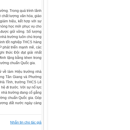
ờng. Trong quá trình lãnh
 chất lượng văn hóa, giáo
giám hiệu, kết hợp với sự
phòng học mới phục vụ cho
n được giữ vững. Số lượng
 nhà trường luôn chú trọng
 sinh tốt nghiệp THCS hàng
P phát triển mạnh mẽ, các
ghi thức Đội đạt giải nhất
inh tặng bằng khen trong
rường chuẩn Quốc gia.
 về làm Hiệu trưởng nhà
ờng Tân Giang và Phường
 Hà Tĩnh, trường THCS Lê
ế hệ đi trước. Với sự nổ lực
nh nhà trường đang cố gắng
rường chuẩn Quốc gia. Góp
hương đất nước ngày càng
Nhắn tin cho tác giả