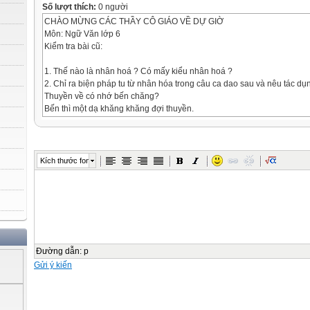
Số lượt thích:
0 người
CHÀO MỪNG CÁC THẦY CÔ GIÁO VỀ DỰ GIỜ
Môn: Ngữ Văn lớp 6
Kiểm tra bài cũ:
1. Thế nào là nhân hoá ? Có mấy kiểu nhân hoá ?
2. Chỉ ra biện pháp tu từ nhân hóa trong câu ca dao sau và nêu tác dụ
Thuyền về có nhớ bến chăng?
Bến thì một dạ khăng khăng đợi thuyền.
( Ca dao)
TiÕt 95: Èn dô
I. Tìm hiểu bài
1. ẩn dụ là gì?
Kích thước font
Anh đội viên nhìn Bác
Càng nhìn lại càng thương
Người Cha mái tóc bạc
Đốt lửa cho anh nằm.
( Minh Huệ )
* Giống nhau:
- Đều có trên nét tương đồng về nghĩa giữa hai đối tượng: Bác Hồ - N
Đường dẫn
:
p
Gửi ý kiến
- Cách 2: gọi tên sự vật, hiện tượng này bằng tên sự vật, sự vật hiện 
đồng.
* Kh¸c nhau:
- C¸ch1: lµ ®èi chiÕu sù vËt nµy víi sù vËt kh¸c cã nÐt t­¬ng ®ång.