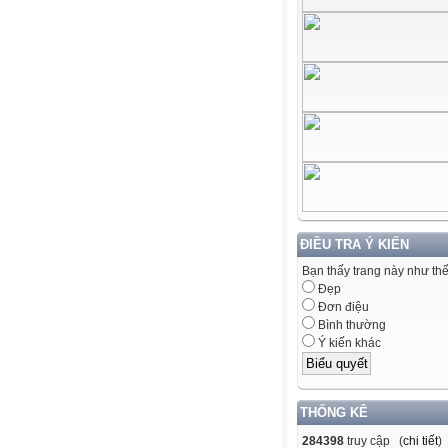
ĐIỀU TRA Ý KIẾN
Bạn thấy trang này như th
Đẹp
Đơn điệu
Bình thường
Ý kiến khác
THỐNG KÊ
284398
truy cập (
chi tiết
)