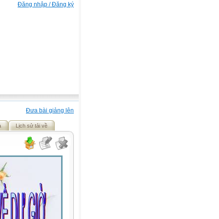
Đăng nhập / Đăng ký
Đưa bài giảng lên
ả
Lịch sử tải về