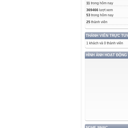
11
trong hôm nay
369466
lượt xem
53
trong hôm nay
25
thành viên
THÀNH VIÊN TRỰC TU
1 khách và 0 thành viên
HÌNH ẢNH HOẠT ĐỘNG
NGHE NHẠC