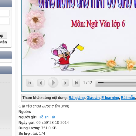
viên
1
/
12
Tham khảo cùng nội dung:
Bài giảng
,
Giáo án
,
E-learning
,
Bài mẫu
,
(
Tài liệu chưa được thẩm định
)
Nguồn:
Người gửi:
Hồ Thị Hà
Ngày gửi:
09h:59' 28-10-2014
Dung lượng:
751.0 KB
Số lượt tải:
174