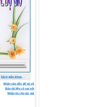
Sách giáo khoa
,
...
Nhấn vào đây để tải về
Báo tài liệu có sai sót
Nhắn tin cho tác giả