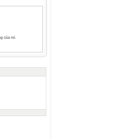
ng của nó.
gười Cha.
tượng khác có nét tương