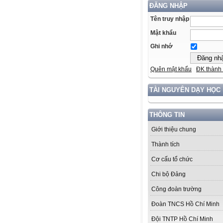
ĐĂNG NHẬP
Tên truy nhập
Mật khẩu
Ghi nhớ
Quên mật khẩu
ĐK thành 
TÀI NGUYÊN DẠY HỌC
THÔNG TIN
Giới thiệu chung
Thành tích
Cơ cấu tổ chức
Chi bộ Đảng
Công đoàn trường
Đoàn TNCS Hồ Chí Minh
Đội TNTP Hồ Chí Minh