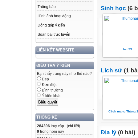
Thông báo
Sinh học
(6 b
Hình ảnh hoạt động
Đóng góp ý kiến
Soạn bài trực tuyến
bai 29
LIÊN KẾT WEBSITE
ĐIỀU TRA Ý KIẾN
Lịch sử
(1 bà
Bạn thấy trang này như thế nào?
Đẹp
Đơn điệu
Bình thường
Ý kiến khác
Cách mạng Tháng 
THỐNG KÊ
284396
truy cập (
chi tiết
)
Địa lý
(0 bài)
9
trong hôm nay