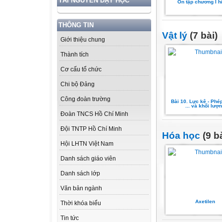
TÀI NGUYÊN DẠY HỌC
Ôn tập chương I h
THÔNG TIN
Vật lý
(7 bài)
Giới thiệu chung
Thành tích
Cơ cấu tổ chức
Chi bộ Đảng
Công đoàn trường
Bài 10. Lực kê - Phé
... và khối lượ
Đoàn TNCS Hồ Chí Minh
Đội TNTP Hồ Chí Minh
Hóa học
(9 bà
Hội LHTN Việt Nam
Danh sách giáo viên
Danh sách lớp
Văn bản ngành
Axetilen
Thời khóa biểu
Tin tức