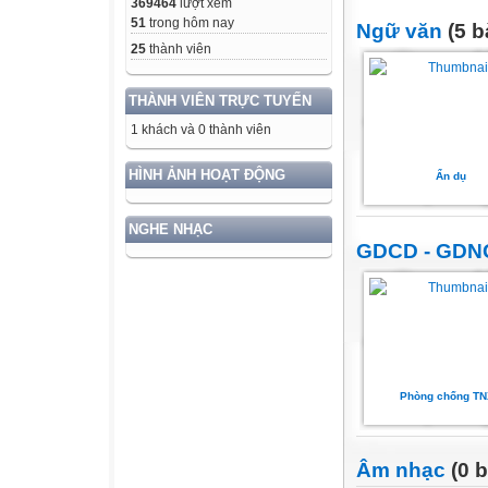
369464
lượt xem
51
trong hôm nay
Ngữ văn
(5 b
25
thành viên
THÀNH VIÊN TRỰC TUYẾN
1 khách và 0 thành viên
HÌNH ẢNH HOẠT ĐỘNG
Ẩn dụ
NGHE NHẠC
GDCD - GDN
Phòng chống T
Âm nhạc
(0 b