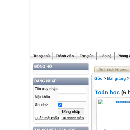
Trang chủ
Thành viên
Trợ giúp
Liên hệ
Phòng 
ĐỒNG HỒ
Danh sách bài giảng
Gốc
>
Bài giảng
>
ĐĂNG NHẬP
Tên truy nhập
Toán học
(6 b
Mật khẩu
Ghi nhớ
Quên mật khẩu
ĐK thành viên