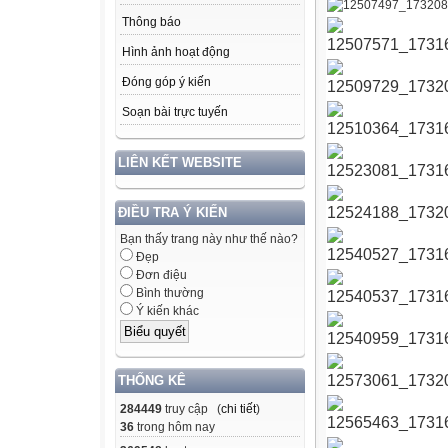
Thông báo
Hình ảnh hoạt động
Đóng góp ý kiến
Soạn bài trực tuyến
LIÊN KẾT WEBSITE
ĐIỀU TRA Ý KIẾN
Bạn thấy trang này như thế nào?
Đẹp
Đơn điệu
Bình thường
Ý kiến khác
THỐNG KÊ
284449
truy cập (
chi tiết
)
36
trong hôm nay