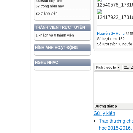
369548
lượt xem
67
trong hôm nay
25
thành viên
THÀNH VIÊN TRỰC TUYẾN
Nguyễn Sỹ Hùng
@ 00
1 khách và 0 thành viên
Số lượt xem: 152
Số lượt thích: 0 người
HÌNH ẢNH HOẠT ĐỘNG
NGHE NHẠC
Kích thước font
Đường dẫn
:
p
Gửi ý kiến
Trao thưởng cho 
học 2015-2016.