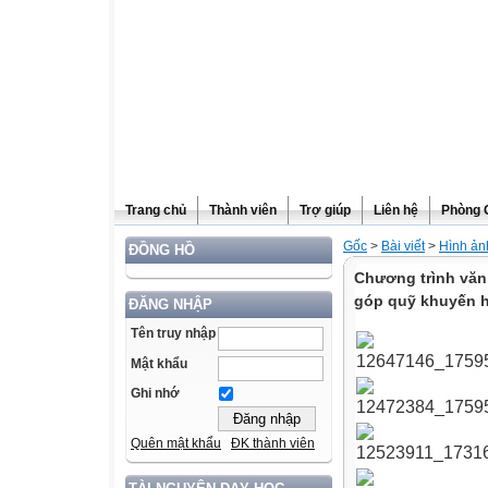
Trang chủ
Thành viên
Trợ giúp
Liên hệ
Phòng 
Gốc
>
Bài viết
>
Hình ản
ĐỒNG HỒ
Chương trình văn
góp quỹ khuyến h
ĐĂNG NHẬP
Tên truy nhập
Mật khẩu
Ghi nhớ
Quên mật khẩu
ĐK thành viên