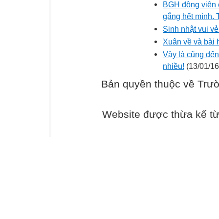
BGH động viên c
gắng hết mình. 
Sinh nhật vui vẻ
Xuân về và bài 
Vậy là cũng đến
nhiều!
(13/01/16
Bản quyền thuộc về Trư
Website được thừa kế t