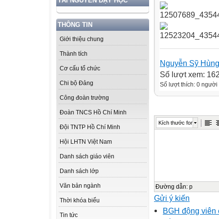
TÀI NGUYÊN DẠY HỌC
THÔNG TIN
Giới thiệu chung
Thành tích
Nguyễn Sỹ Hùn
Cơ cấu tổ chức
Số lượt xem: 16
Chi bộ Đảng
Số lượt thích: 0 người
Công đoàn trường
Đoàn TNCS Hồ Chí Minh
Kích thước font
Đội TNTP Hồ Chí Minh
Hội LHTN Việt Nam
Danh sách giáo viên
Danh sách lớp
Văn bản ngành
Đường dẫn
:
p
Gửi ý kiến
Thời khóa biểu
BGH động viên c
Tin tức