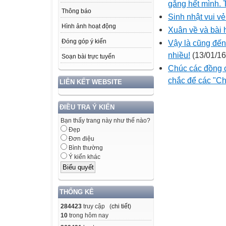
gắng hết mình. 
Thông báo
Sinh nhật vui vẻ
Hình ảnh hoạt động
Xuân về và bài 
Đóng góp ý kiến
Vậy là cũng đến
nhiều!
(13/01/16
Soạn bài trực tuyến
Chúc các đồng c
chắc để các "Ch
LIÊN KẾT WEBSITE
ĐIỀU TRA Ý KIẾN
Bạn thấy trang này như thế nào?
Đẹp
Đơn điệu
Bình thường
Ý kiến khác
THỐNG KÊ
284423
truy cập (
chi tiết
)
10
trong hôm nay