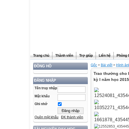
Trang chủ
Thành viên
Trợ giúp
Liên hệ
Phòng 
Gốc
>
Bài viết
>
Hình ản
ĐỒNG HỒ
Trao thưởng cho HS
kỳ I năm học 201
ĐĂNG NHẬP
Tên truy nhập
Mật khẩu
Ghi nhớ
Quên mật khẩu
ĐK thành viên