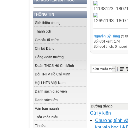
TÀI NGUYÊN DẠY HỌC
THÔNG TIN
Giới thiệu chung
Thành tích
Nguyễn Sỹ Hùng
@ 00
Cơ cấu tổ chức
Số lượt xem: 174
Số lượt thích: 0 người
Chi bộ Đảng
Công đoàn trường
Đoàn TNCS Hồ Chí Minh
Kích thước font
Đội TNTP Hồ Chí Minh
Hội LHTN Việt Nam
Danh sách giáo viên
Danh sách lớp
Đường dẫn
:
p
Văn bản ngành
Gửi ý kiến
Thời khóa biểu
Chương trình v
Tin tức
khuyến học Lê B