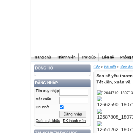
Trang chủ
Thành viên
Trợ giúp
Liên hệ
Phòng 
Gốc
>
Bài viết
>
Hình ản
ĐỒNG HỒ
San sẽ yêu thươn
Tết đến, xuân về.
ĐĂNG NHẬP
Tên truy nhập
Mật khẩu
Ghi nhớ
Quên mật khẩu
ĐK thành viên