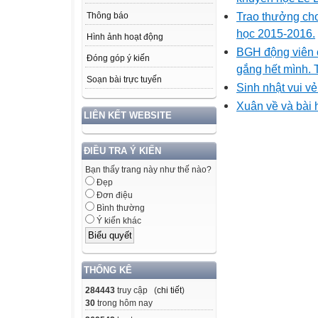
Trao thưởng cho 
Thông báo
học 2015-2016.
Hình ảnh hoạt động
BGH động viên c
Đóng góp ý kiến
gắng hết mình. 
Soạn bài trực tuyến
Sinh nhật vui vẻ
Xuân về và bài 
LIÊN KẾT WEBSITE
ĐIỀU TRA Ý KIẾN
Bạn thấy trang này như thế nào?
Đẹp
Đơn điệu
Bình thường
Ý kiến khác
THỐNG KÊ
284443
truy cập (
chi tiết
)
30
trong hôm nay